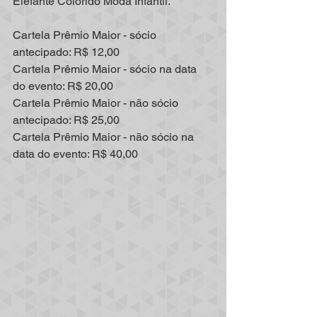
Elefante Colorido Moda Infantil.
Cartela Prêmio Maior - sócio 
antecipado: R$ 12,00
Cartela Prêmio Maior - sócio na data 
do evento: R$ 20,00
Cartela Prêmio Maior - não sócio 
antecipado: R$ 25,00
Cartela Prêmio Maior - não sócio na 
data do evento: R$ 40,00