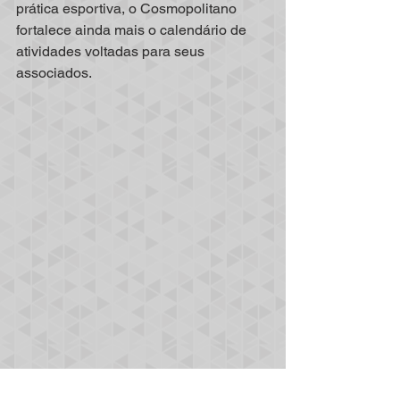
prática esportiva, o Cosmopolitano 
fortalece ainda mais o calendário de 
atividades voltadas para seus 
associados.