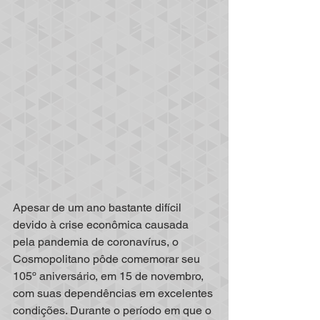
Apesar de um ano bastante difícil 
devido à crise econômica causada 
pela pandemia de coronavírus, o 
Cosmopolitano pôde comemorar seu 
105º aniversário, em 15 de novembro, 
com suas dependências em excelentes 
condições. Durante o período em que o 