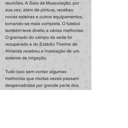
reuniões. A Sala de Musculação, por 
sua vez, além de pintura, recebeu 
novas esteiras e outros equipamentos, 
tornando-se mais completa. O futebol 
também teve direito a várias melhorias. 
O gramado do campo da sede foi 
recuperado e do Estádio Thelmo de 
Almeida recebeu a instalação de um 
sistema de irrigação.
Tudo isso sem contar algumas 
melhorias que muitas vezes passam 
despercebidas por grande parte dos 
associados, mas que são de 
fundamental importância. Nesse 
sentido, pode-se citar, por exemplo, a 
instalação elétrica e hidráulica da caixa 
d'água e de uma rede de escoamento 
de águas pluviais. Para completar, 